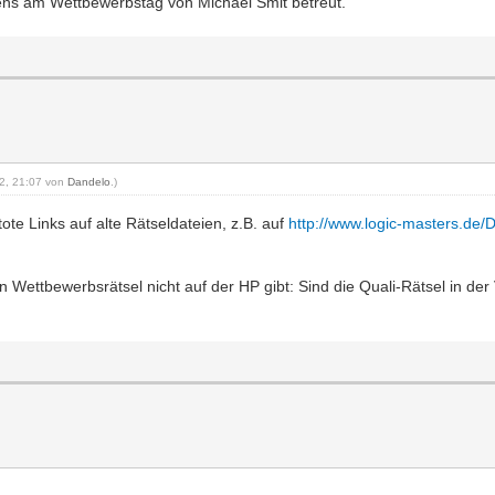
igens am Wettbewerbstag von Michael Smit betreut.
12, 21:07 von
Dandelo
.)
tote Links auf alte Rätseldateien, z.B. auf
http://www.logic-masters.de
n Wettbewerbsrätsel nicht auf der HP gibt: Sind die Quali-Rätsel in de