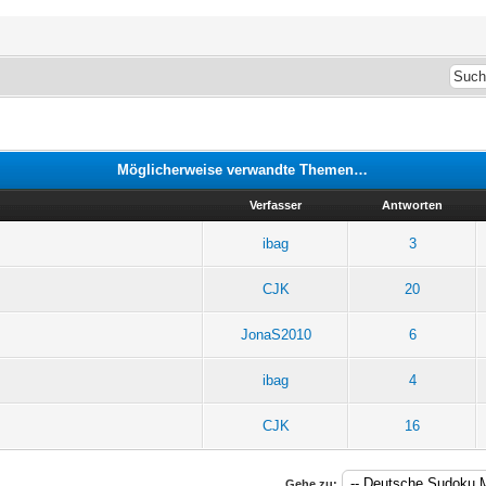
Möglicherweise verwandte Themen…
Verfasser
Antworten
ibag
3
CJK
20
JonaS2010
6
ibag
4
CJK
16
Gehe zu: