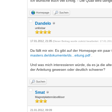
Ich wünsche euch viel Erfolg. - Die Quali wird übr
Homepage
Suchen
Dandelo
unlösbar
17.01.2012, 21:05
(Dieser Beitrag wurde zuletzt bearbeitet: 17.01.20
Da fällt mir ein: Es gibt auf der Homepage ein paar 
masters.de/dokumente/ds...eitung.pdf
.
Und was mich interessieren würde, da es ja die alte
der Anleitung gewesen oder deutlich schwerer?
Suchen
Smat
Magnetplattenrätsellöser
21.01.2012, 09:09