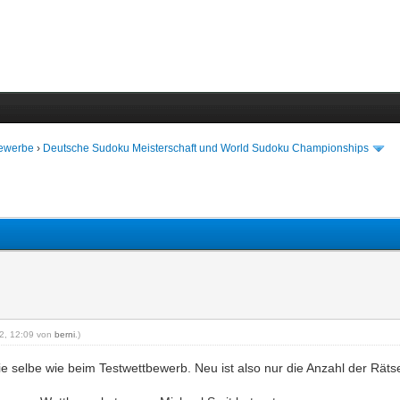
bewerbe
›
Deutsche Sudoku Meisterschaft und World Sudoku Championships
12, 12:09 von
berni
.)
die selbe wie beim Testwettbewerb. Neu ist also nur die Anzahl der Räts