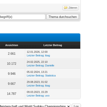
Zitieren
Ansichten
Letzter Beitrag
12.01.2026, 12:00
2.661
Letzter Beitrag
:
ibag
24.02.2025, 22:10
10.172
Letzter Beitrag
:
Danielle
05.02.2024, 13:21
9.946
Letzter Beitrag
:
Statistica
29.08.2023, 01:02
9.667
Letzter Beitrag
:
ibag
09.03.2023, 15:29
14.787
Letzter Beitrag
:
uvo