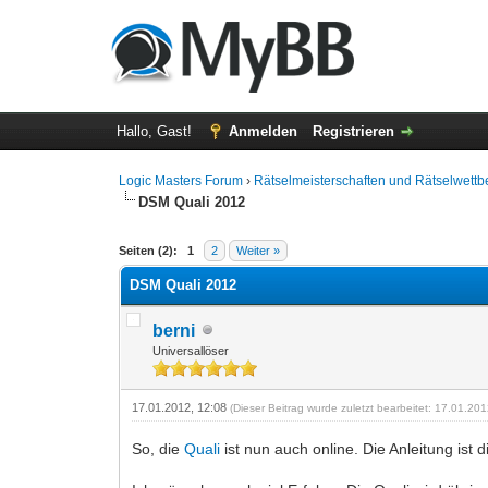
Hallo, Gast!
Anmelden
Registrieren
Logic Masters Forum
›
Rätselmeisterschaften und Rätselwett
DSM Quali 2012
0 Bewertung(en) - 0 im Durchschnitt
1
2
3
4
5
Seiten (2):
1
2
Weiter »
DSM Quali 2012
berni
Universallöser
17.01.2012, 12:08
(Dieser Beitrag wurde zuletzt bearbeitet: 17.01.20
So, die
Quali
ist nun auch online. Die Anleitung ist 