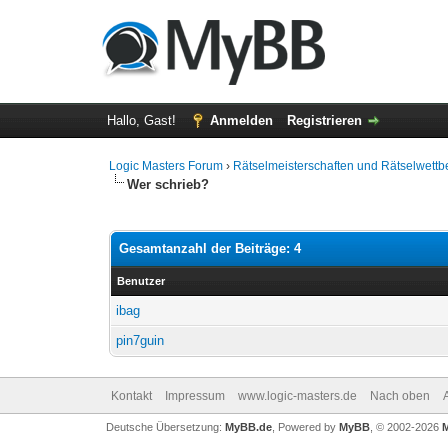
Hallo, Gast!
Anmelden
Registrieren
Logic Masters Forum
›
Rätselmeisterschaften und Rätselwett
Wer schrieb?
Gesamtanzahl der Beiträge: 4
Benutzer
ibag
pin7guin
Kontakt
Impressum
www.logic-masters.de
Nach oben
Deutsche Übersetzung:
MyBB.de
, Powered by
MyBB
, © 2002-2026