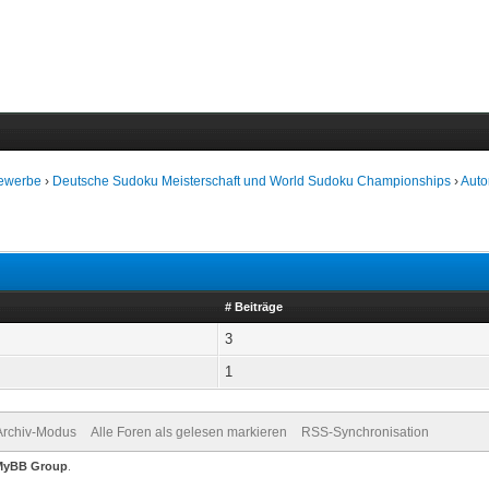
bewerbe
›
Deutsche Sudoku Meisterschaft und World Sudoku Championships
›
Auto
# Beiträge
3
1
Archiv-Modus
Alle Foren als gelesen markieren
RSS-Synchronisation
MyBB Group
.