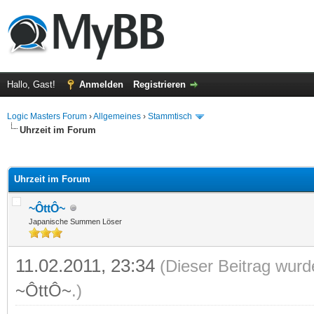
Hallo, Gast!
Anmelden
Registrieren
Logic Masters Forum
›
Allgemeines
›
Stammtisch
Uhrzeit im Forum
 im Durchschnitt
Uhrzeit im Forum
~ÔttÔ~
Japanische Summen Löser
11.02.2011, 23:34
(Dieser Beitrag wurd
~ÔttÔ~
.)