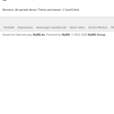
Benutzer, die gerade dieses Thema anschauen: 1 Gast/Gäste
Kontakt
Impressum
www.logic-masters.de
Nach oben
Archiv-Modus
Al
Deutsche Übersetzung:
MyBB.de
, Powered by
MyBB
, © 2002-2026
MyBB Group
.