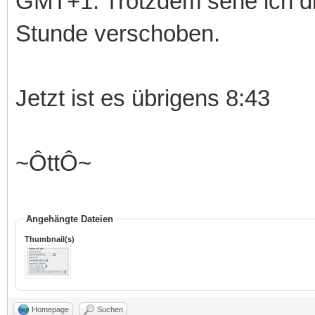
GMT+1. Trotzdem sehe ich di
Stunde verschoben.
Jetzt ist es übrigens 8:43
~ÔttÔ~
Angehängte Dateien
Thumbnail(s)
Homepage
Suchen