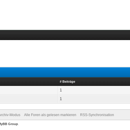
# Beiträge
1
1
Archiv-Modus
Alle Foren als gelesen markieren
RSS-Synchronisation
MyBB Group
.