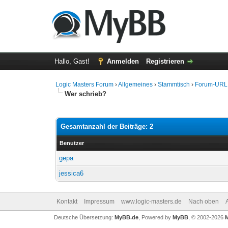
Hallo, Gast!
Anmelden
Registrieren
Logic Masters Forum
›
Allgemeines
›
Stammtisch
›
Forum-URL
Wer schrieb?
Gesamtanzahl der Beiträge: 2
Benutzer
gepa
jessica6
Kontakt
Impressum
www.logic-masters.de
Nach oben
Deutsche Übersetzung:
MyBB.de
, Powered by
MyBB
, © 2002-2026