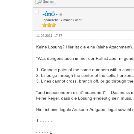
Suchen
~ÔttÔ~
Japanische Summen Löser
11.02.2011, 17:57
Keine Lösung? Hier ist die eine (siehe Attachment).
"Was übrigens auch immer der Fall ist aber nirgends 
1. Connect pairs of the same numbers with a contin
2. Lines go through the center of the cells, horizonta
3. Lines cannot cross, branch off, or go through the
"und insbesondere nicht"meandriert" -- Das muss 
keine Regel, dass die Lösung eindeutig sein muss, 
Hier ist eine legale Arukone-Aufgabe, legal sowo
1 - - - - -
- - - - - -
- - - - - 1