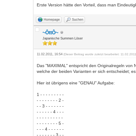
Erste Version hätte den Vorteil, dass man Eindeutig
Homepage
Suchen
~ÔttÔ~
Japanische Summen Löser
11.02.2011, 16:54
(Dieser Beitrag wurde zuletzt bearbeitet: 11.02.20
Das "MAXIMAL" entspricht den Originalregeln von Nik
welche der beiden Varianten er sich entscheidet; es 
Hier ist übrigens eine "GENAU" Aufgabe:
1 - - - - - - - - -
- - - - - - - - 2 -
- - 3 - - - - - - -
- - - - - - 4 - - -
- - - - - - - - - -
- - - - - - - - 5 -
- - - 4 - - - - - -
- - - - - - - 3 - -