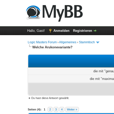
Hallo, Gast!
Anmelden
Registrieren
Logic Masters Forum
›
Allgemeines
›
Stammtisch
Welche Arukonevariante?
die mit "gena
die mit "maxima
∗ Du hast diese Antwort gewählt.
0 Bewertung(en) - 0 im Durchschnitt
1
2
3
4
5
Seiten (4):
1
2
3
4
Weiter »