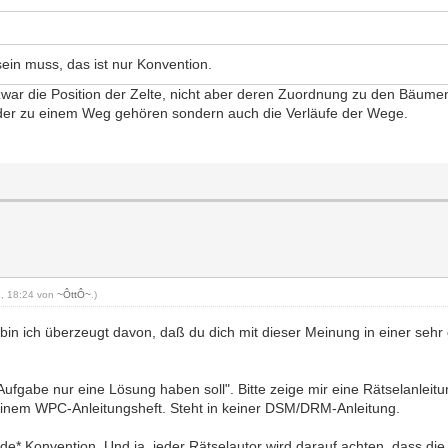
sein muss, das ist nur Konvention.
 zwar die Position der Zelte, nicht aber deren Zuordnung zu den Bäume
elder zu einem Weg gehören sondern auch die Verläufe der Wege.
11, 18:24 von
~ÔttÔ~
.)
 bin ich überzeugt davon, daß du dich mit dieser Meinung in einer sehr 
ufgabe nur eine Lösung haben soll". Bitte zeige mir eine Rätselanleit
 keinem WPC-Anleitungsheft. Steht in keiner DSM/DRM-Anleitung.
ende* Konvention. Und ja, jeder Rätselautor wird darauf achten, dass di