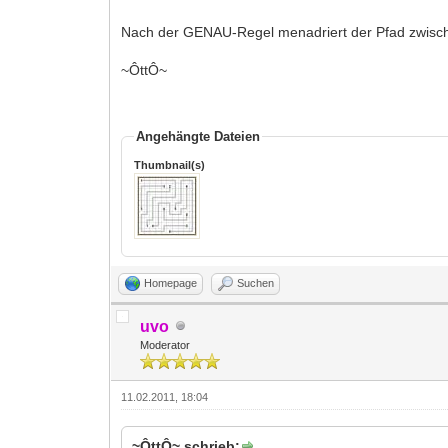
Nach der GENAU-Regel menadriert der Pfad zwisc
~ÔttÔ~
Angehängte Dateien
Thumbnail(s)
Homepage
Suchen
uvo
Moderator
11.02.2011, 18:04
~ÔttÔ~ schrieb: