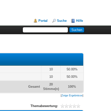
Portal
Suche
Hilfe
10
50.00%
10
50.00%
20
Gesamt
100%
Stimme(n)
[
Zeige Ergebnisse
]
Themabewertung: