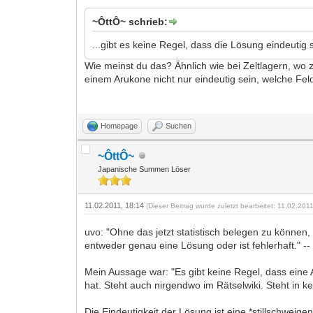
~ÔttÔ~ schrieb:
...gibt es keine Regel, dass die Lösung eindeutig 
Wie meinst du das? Ähnlich wie bei Zeltlagern, wo
einem Arukone nicht nur eindeutig sein, welche F
Homepage
Suchen
~ÔttÔ~
Japanische Summen Löser
11.02.2011, 18:14
(Dieser Beitrag wurde zuletzt bearbeitet: 11.02.20
uvo: "Ohne das jetzt statistisch belegen zu können,
entweder genau eine Lösung oder ist fehlerhaft." --
Mein Aussage war: "Es gibt keine Regel, dass eine A
hat. Steht auch nirgendwo im Rätselwiki. Steht in
Die Eindeutigkeit der Lösung ist eine *stillschweig