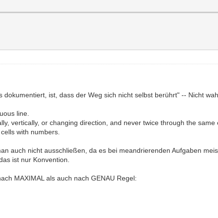
dokumentiert, ist, dass der Weg sich nicht selbst berührt" -- Nicht wahr
uous line.
lly, vertically, or changing direction, and never twice through the same c
 cells with numbers.
man auch nicht ausschließen, da es bei meandrierenden Aufgaben mei
das ist nur Konvention.
hl nach MAXIMAL als auch nach GENAU Regel: