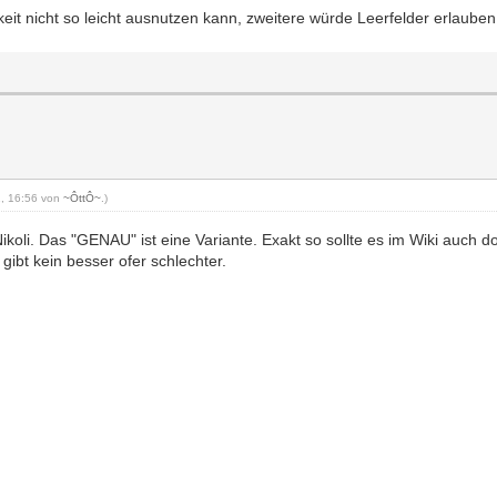
keit nicht so leicht ausnutzen kann, zweitere würde Leerfelder erlauben
11, 16:56 von
~ÔttÔ~
.)
oli. Das "GENAU" ist eine Variante. Exakt so sollte es im Wiki auch dok
gibt kein besser ofer schlechter.