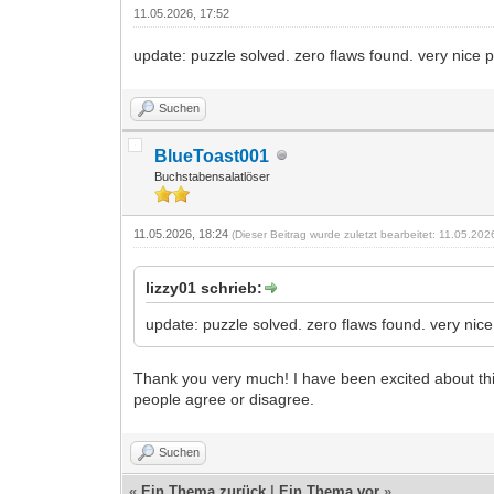
11.05.2026, 17:52
update: puzzle solved. zero flaws found. very nice p
Suchen
BlueToast001
Buchstabensalatlöser
11.05.2026, 18:24
(Dieser Beitrag wurde zuletzt bearbeitet: 11.05.20
lizzy01 schrieb:
update: puzzle solved. zero flaws found. very nice
Thank you very much! I have been excited about this on
people agree or disagree.
Suchen
«
Ein Thema zurück
|
Ein Thema vor
»