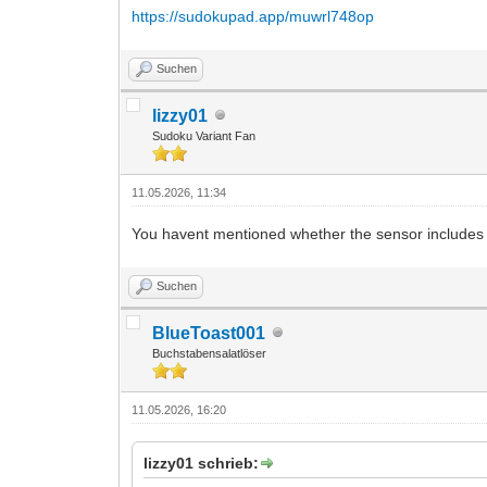
https://sudokupad.app/muwrl748op
Suchen
lizzy01
Sudoku Variant Fan
11.05.2026, 11:34
You havent mentioned whether the sensor includes it
Suchen
BlueToast001
Buchstabensalatlöser
11.05.2026, 16:20
lizzy01 schrieb: