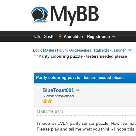
Hallo, Gast!
Anmelden
Registrieren
Logic Masters Forum
›
Allgemeines
›
Rätseldiskussionen
Parity colouring puzzle - testers needed please
0 Bewertung(en) - 0 im Durchschnitt
1
2
3
4
5
Parity colouring puzzle - testers needed please
BlueToast001
Buchstabensalatlöser
11.05.2026, 00:21
I made an EVEN parity sensor puzzle. Now I've made
Please play and tell me what you think - I hope this 