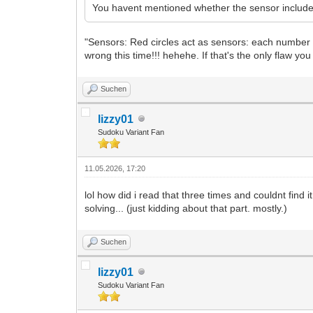
You havent mentioned whether the sensor includes i
"Sensors: Red circles act as sensors: each number i
wrong this time!!! hehehe. If that's the only flaw y
Suchen
lizzy01
Sudoku Variant Fan
11.05.2026, 17:20
lol how did i read that three times and couldnt find it
solving... (just kidding about that part. mostly.)
Suchen
lizzy01
Sudoku Variant Fan