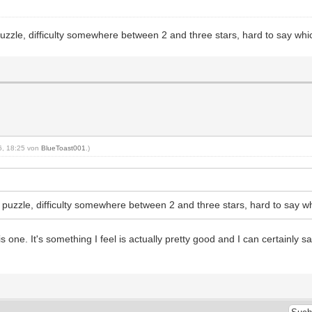
uzzle, difficulty somewhere between 2 and three stars, hard to say whic
26, 18:25 von
BlueToast001
.)
 puzzle, difficulty somewhere between 2 and three stars, hard to say wh
e. It's something I feel is actually pretty good and I can certainly say I'm