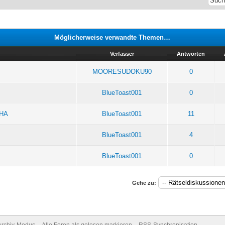
Möglicherweise verwandte Themen…
Verfasser
Antworten
MOORESUDOKU90
0
BlueToast001
0
HHA
BlueToast001
11
BlueToast001
4
BlueToast001
0
Gehe zu:
Archiv-Modus
Alle Foren als gelesen markieren
RSS-Synchronisation