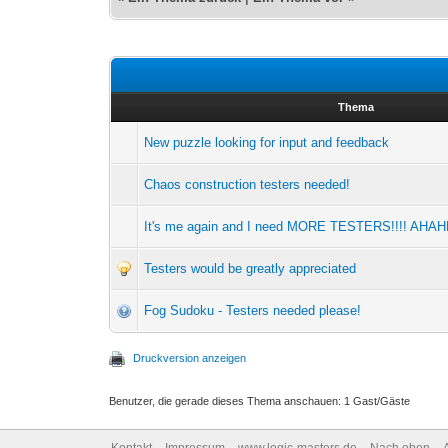
Thema
New puzzle looking for input and feedback
Chaos construction testers needed!
It's me again and I need MORE TESTERS!!!! AHA
Testers would be greatly appreciated
Fog Sudoku - Testers needed please!
Druckversion anzeigen
Benutzer, die gerade dieses Thema anschauen: 1 Gast/Gäste
Kontakt
Impressum
www.logic-masters.de
Nach oben