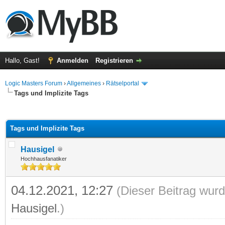
Hallo, Gast!
Anmelden
Registrieren
Logic Masters Forum
›
Allgemeines
›
Rätselportal
Tags und Implizite Tags
 im Durchschnitt
Tags und Implizite Tags
Hausigel
Hochhausfanatiker
04.12.2021, 12:27
(Dieser Beitrag wurd
Hausigel
.)