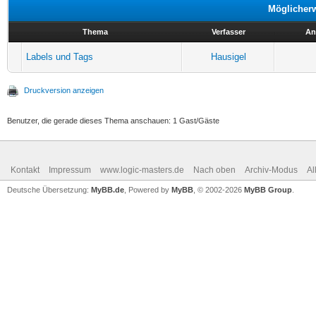
Möglicher
Thema
Verfasser
An
Labels und Tags
Hausigel
Druckversion anzeigen
Benutzer, die gerade dieses Thema anschauen: 1 Gast/Gäste
Kontakt
Impressum
www.logic-masters.de
Nach oben
Archiv-Modus
Al
Deutsche Übersetzung:
MyBB.de
, Powered by
MyBB
, © 2002-2026
MyBB Group
.