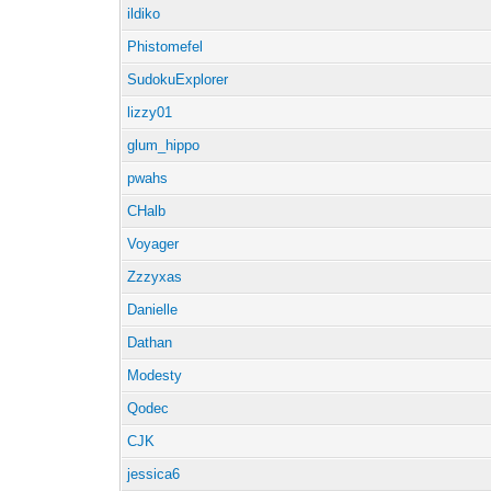
ildiko
Phistomefel
SudokuExplorer
lizzy01
glum_hippo
pwahs
CHalb
Voyager
Zzzyxas
Danielle
Dathan
Modesty
Qodec
CJK
jessica6