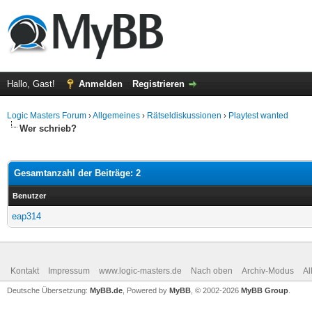
Hallo, Gast!
Anmelden
Registrieren
Logic Masters Forum
›
Allgemeines
›
Rätseldiskussionen
›
Playtest wanted
Wer schrieb?
Gesamtanzahl der Beiträge: 2
Benutzer
eap314
Kontakt
Impressum
www.logic-masters.de
Nach oben
Archiv-Modus
Al
Deutsche Übersetzung:
MyBB.de
, Powered by
MyBB
, © 2002-2026
MyBB Group
.