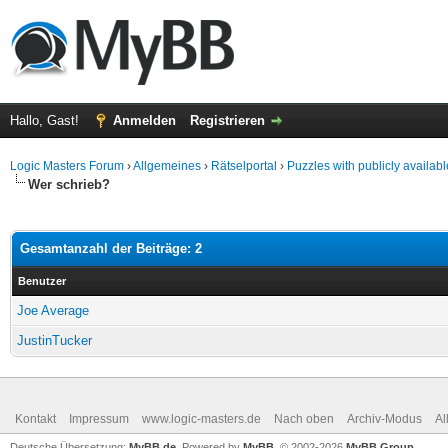
Hallo, Gast!
Anmelden
Registrieren
Logic Masters Forum
›
Allgemeines
›
Rätselportal
›
Puzzles with publicly availabl
Wer schrieb?
Gesamtanzahl der Beiträge: 2
Benutzer
Joe Average
JustinTucker
Kontakt
Impressum
www.logic-masters.de
Nach oben
Archiv-Modus
Al
Deutsche Übersetzung:
MyBB.de
, Powered by
MyBB
, © 2002-2026
MyBB Group
.