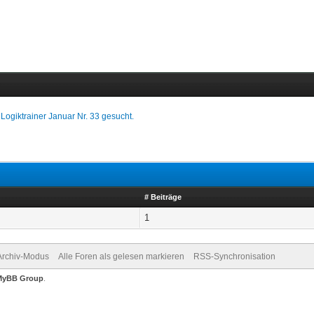
 Logiktrainer Januar Nr. 33 gesucht.
# Beiträge
1
Archiv-Modus
Alle Foren als gelesen markieren
RSS-Synchronisation
MyBB Group
.