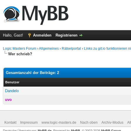
Hallo, Gast!
Anmelden
Registrieren
Logic Masters Forum
›
Allgemeines
›
Rätselportal
›
Links zu git.io funktionieren 
Wer schrieb?
Gesamtanzahl der Beiträge: 2
Benutzer
Dandelo
uvo
Kontakt
Impressum
www.logic-masters.de
Nach oben
Archiv-Modus
Al
Deutsche Übersetzung:
MyBB.de
, Powered by
MyBB
, © 2002-2026
MyBB Group
.