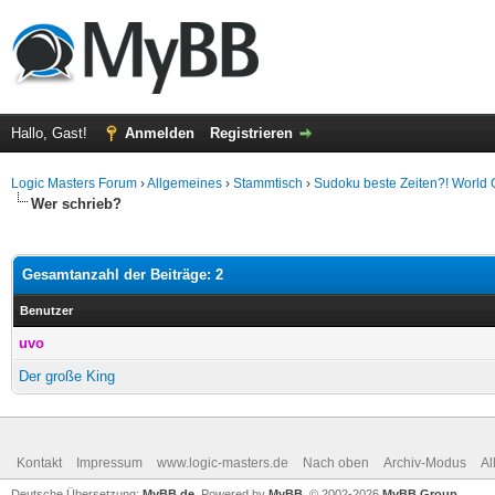
Hallo, Gast!
Anmelden
Registrieren
Logic Masters Forum
›
Allgemeines
›
Stammtisch
›
Sudoku beste Zeiten?! World
Wer schrieb?
Gesamtanzahl der Beiträge: 2
Benutzer
uvo
Der große King
Kontakt
Impressum
www.logic-masters.de
Nach oben
Archiv-Modus
Al
Deutsche Übersetzung:
MyBB.de
, Powered by
MyBB
, © 2002-2026
MyBB Group
.