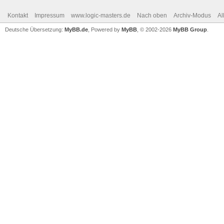
Kontakt
Impressum
www.logic-masters.de
Nach oben
Archiv-Modus
Al
Deutsche Übersetzung:
MyBB.de
, Powered by
MyBB
, © 2002-2026
MyBB Group
.