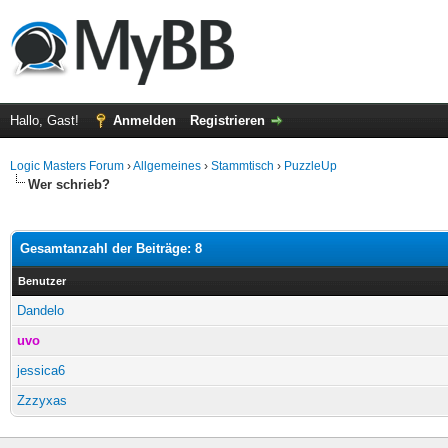
Hallo, Gast!
Anmelden
Registrieren
Logic Masters Forum
›
Allgemeines
›
Stammtisch
›
PuzzleUp
Wer schrieb?
Gesamtanzahl der Beiträge: 8
Benutzer
Dandelo
uvo
jessica6
Zzzyxas