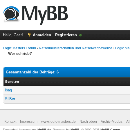
Hallo, Gast!
Anmelden
Registrieren
Logic Masters Forum
›
Rätselmeisterschaften und Rätselwettbewerbe
›
Logic Ma
Wer schrieb?
Gesamtanzahl der Beiträge: 6
Benutzer
ibag
SilBer
Kontakt
Impressum
www.logic-masters.de
Nach oben
Archiv-Modus
Al
Deutsche Übersetzung:
MyBB.de
, Powered by
MyBB
, © 2002-2026
MyBB Group
.