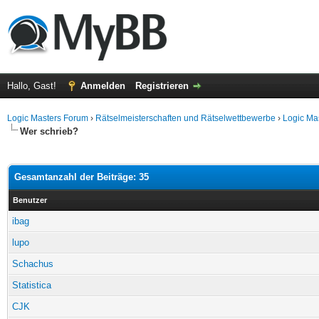
Hallo, Gast!
Anmelden
Registrieren
Logic Masters Forum
›
Rätselmeisterschaften und Rätselwettbewerbe
›
Logic Ma
Wer schrieb?
Gesamtanzahl der Beiträge: 35
Benutzer
ibag
lupo
Schachus
Statistica
CJK