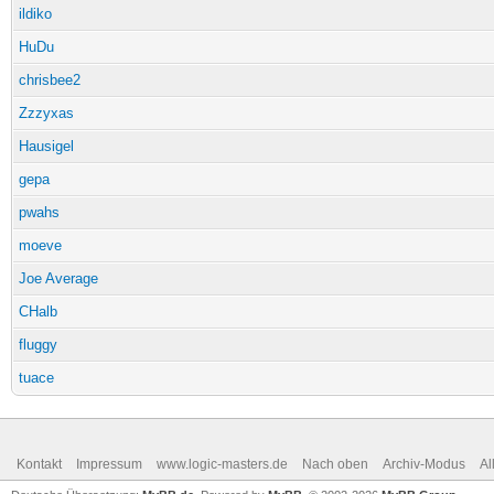
ildiko
HuDu
chrisbee2
Zzzyxas
Hausigel
gepa
pwahs
moeve
Joe Average
CHalb
fluggy
tuace
Kontakt
Impressum
www.logic-masters.de
Nach oben
Archiv-Modus
Al