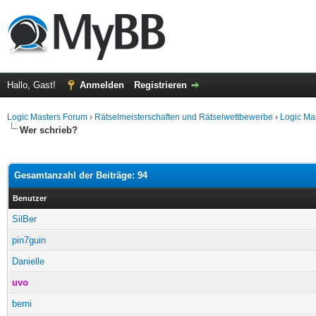
Hallo, Gast!
Anmelden
Registrieren
Logic Masters Forum
›
Rätselmeisterschaften und Rätselwettbewerbe
›
Logic Ma
Wer schrieb?
Gesamtanzahl der Beiträge: 94
Benutzer
SilBer
pin7guin
Danielle
uvo
berni