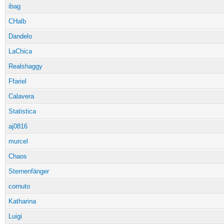
ibag
CHalb
Dandelo
LaChica
Realshaggy
Ffariel
Calavera
Statistica
aj0816
murcel
Chaos
Sternenfänger
cornuto
Katharina
Luigi