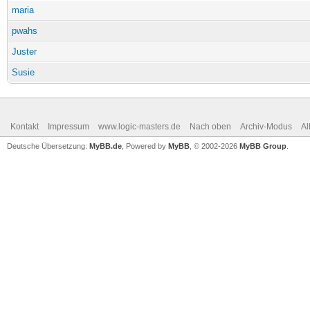
maria
pwahs
Juster
Susie
Kontakt
Impressum
www.logic-masters.de
Nach oben
Archiv-Modus
Al
Deutsche Übersetzung:
MyBB.de
, Powered by
MyBB
, © 2002-2026
MyBB Group
.