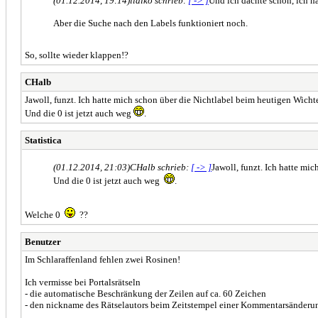
(01.12.2014, 19:14)
ildiko schrieb:
[ -> ]
Und ich dachte schon, ich hä
Aber die Suche nach den Labels funktioniert noch.
So, sollte wieder klappen!?
CHalb
Jawoll, funzt. Ich hatte mich schon über die Nichtlabel beim heutigen Wich
Und die 0 ist jetzt auch weg
.
Statistica
(01.12.2014, 21:03)
CHalb schrieb:
[ -> ]
Jawoll, funzt. Ich hatte mi
Und die 0 ist jetzt auch weg
.
Welche 0
??
Benutzer
Im Schlaraffenland fehlen zwei Rosinen!
Ich vermisse bei Portalsrätseln
- die automatische Beschränkung der Zeilen auf ca. 60 Zeichen
- den nickname des Rätselautors beim Zeitstempel einer Kommentarsänderung