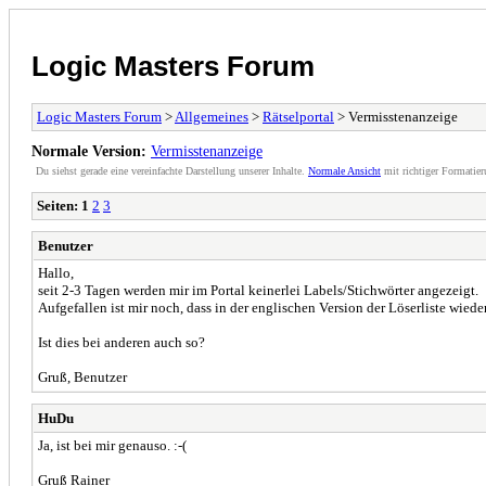
Logic Masters Forum
Logic Masters Forum
>
Allgemeines
>
Rätselportal
> Vermisstenanzeige
Normale Version:
Vermisstenanzeige
Du siehst gerade eine vereinfachte Darstellung unserer Inhalte.
Normale Ansicht
mit richtiger Formatier
Seiten:
1
2
3
Benutzer
Hallo,
seit 2-3 Tagen werden mir im Portal keinerlei Labels/Stichwörter angezeigt.
Aufgefallen ist mir noch, dass in der englischen Version der Löserliste wieder
Ist dies bei anderen auch so?
Gruß, Benutzer
HuDu
Ja, ist bei mir genauso. :-(
Gruß Rainer