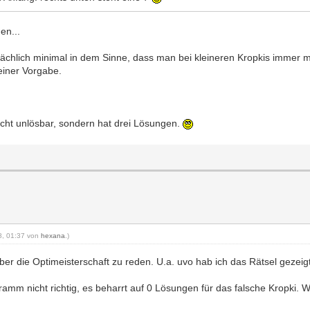
en...
ächlich minimal in dem Sinne, dass man bei kleineren Kropkis immer m
 einer Vorgabe.
icht unlösbar, sondern hat drei Lösungen.
08, 01:37 von
hexana
.)
ber die Optimeisterschaft zu reden. U.a. uvo hab ich das Rätsel gezeig
ramm nicht richtig, es beharrt auf 0 Lösungen für das falsche Kropki