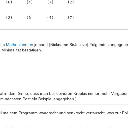
(6) (4) (7) (2)
(2) (6) (4) (7)
(8) (1) (6) (4)
(3) (8) (1) (6)
(5) (3) (8) (1)
(1) (5) (3) (8)
(7) (2) (5) (3)
 dem
Matheplaneten
jemand (Nickname SirJective) Folgendes angegeben 
(4) (7) (2) (5)
 Minimalität bestätigen.
(6) (4) (7) (2)
(8) (1) (6) (4)
(2) (7) (4) (6)
(6) (4) (1) (8)
(4) (6) (8) (1)
(7) (2) (5) (3)
mal in dem Sinne, dass man bei kleineren Kropkis immer mehr Vorgaben b
(3) (5) (2) (7)
 im nächsten Post ein Beispiel angegeben.)
(5) (3) (7) (2)
(1) (8) (3) (5)
ch bei meinem Programm waagrecht und senkrecht vertauscht, was zur Fol