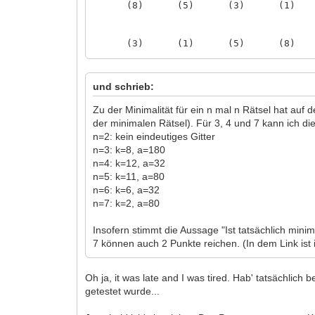
(8) (5) (3) (1) 
(3) (1) (5) (8) 
(5) (2) (7) (3) 
(4) (7) (2) (5) 
(7) (4) (6) (2) 
und schrieb:
(2) (6) (4) (7) 
(6) (8) (1) (4) 
Zu der Minimalität für ein n mal n Rätsel hat auf
(1) (3) (8) (6) 
der minimalen Rätsel). Für 3, 4 und 7 kann ich die
(8) (5) (3) (1) 
n=2: kein eindeutiges Gitter
n=3: k=8, a=180
n=4: k=12, a=32
(5) (2) (7) (3) 
n=5: k=11, a=80
(8) (1) (3) (5) 
n=6: k=6, a=32
(7) (3) (5) (2) 
n=7: k=2, a=80
(3) (5) (2) (7) 
(1) (8) (6) (4) 
Insofern stimmt die Aussage "Ist tatsächlich mini
(4) (6) (8) (1) 
7 können auch 2 Punkte reichen. (In dem Link ist
(6) (4) (1) (8) 
(2) (7) (4) (6) 
Oh ja, it was late and I was tired. Hab' tatsächli
getestet wurde...