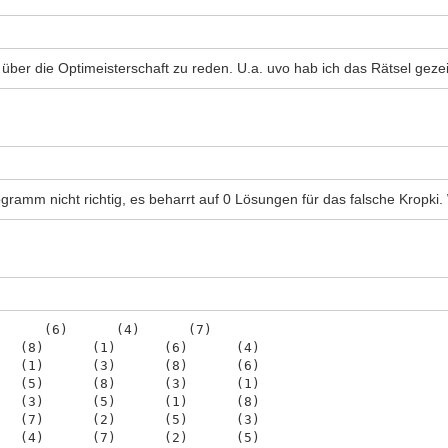
 über die Optimeisterschaft zu reden. U.a. uvo hab ich das Rätsel gezei
ogramm nicht richtig, es beharrt auf 0 Lösungen für das falsche Kropk
) (6) (4) (7)
(8) (1) (6) (4)
(1) (3) (8) (6)
(5) (8) (3) (1)
(3) (5) (1) (8)
(7) (2) (5) (3)
(4) (7) (2) (5)