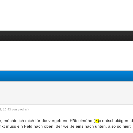
13, 16:43 von
pwahs
.)
, möchte ich mich für die vergebene Rätselmühe (
) entschuldigen: 
nkt muss ein Feld nach oben, der weiße eins nach unten, also so hier: