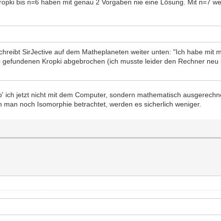
 Kropki bis n=6 haben mit genau 2 Vorgaben nie eine Lösung. Mit n=7 w
schreibt SirJective auf dem Matheplaneten weiter unten: "Ich habe mi
gefundenen Kropki abgebrochen (ich musste leider den Rechner neu st
' ich jetzt nicht mit dem Computer, sondern mathematisch ausgerechnet
 man noch Isomorphie betrachtet, werden es sicherlich weniger.