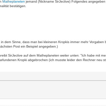
em
Matheplaneten
jemand (Nickname SirJective) Folgendes angegeben (k
alität bestätigen.
l in dem Sinne, dass man bei kleineren Kropkis immer mehr Vorgaben ben
nächsten Post ein Beispiel angegeben.)
hreibt SirJective auf dem Matheplaneten weiter unten: "Ich habe mit
efundenen Kropki abgebrochen (ich musste leider den Rechner neu star