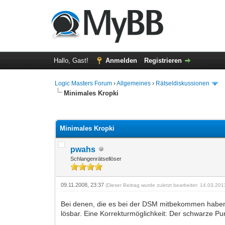
Hallo, Gast!
Anmelden
Registrieren
Logic Masters Forum
›
Allgemeines
›
Rätseldiskussionen
Minimales Kropki
0 Bewertung(en) - 0 im Durchschnitt
1
2
3
4
5
Minimales Kropki
pwahs
Schlangenrätsellöser
09.11.2008, 23:37
(Dieser Beitrag wurde zuletzt bearbeitet: 14.03.20
Bei denen, die es bei der DSM mitbekommen haben
lösbar. Eine Korrekturmöglichkeit: Der schwarze Pu