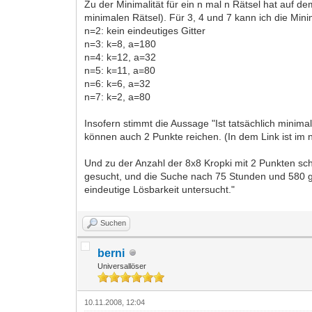
Zu der Minimalität für ein n mal n Rätsel hat auf d
minimalen Rätsel). Für 3, 4 und 7 kann ich die Minim
n=2: kein eindeutiges Gitter
n=3: k=8, a=180
n=4: k=12, a=32
n=5: k=11, a=80
n=6: k=6, a=32
n=7: k=2, a=80
Insofern stimmt die Aussage "Ist tatsächlich minima
können auch 2 Punkte reichen. (In dem Link ist im 
Und zu der Anzahl der 8x8 Kropki mit 2 Punkten sc
gesucht, und die Suche nach 75 Stunden und 580 g
eindeutige Lösbarkeit untersucht."
Suchen
berni
Universallöser
10.11.2008, 12:04