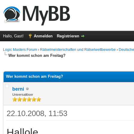
Hallo, Gast!
Anmelden
Registrieren
Logic Masters Forum
›
Rätselmeisterschaften und Rätselwettbewerbe
›
Deutsche
Wer kommt schon am Freitag?
 im Durchschnitt
Wer kommt schon am Freitag?
berni
Universallöser
22.10.2008, 11:53
Hallole,