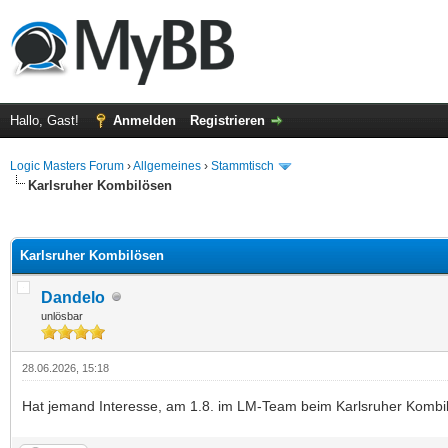
Hallo, Gast!
Anmelden
Registrieren
Logic Masters Forum
›
Allgemeines
›
Stammtisch
Karlsruher Kombilösen
 im Durchschnitt
Karlsruher Kombilösen
Dandelo
unlösbar
28.06.2026, 15:18
Hat jemand Interesse, am 1.8. im LM-Team beim Karlsruher Komb