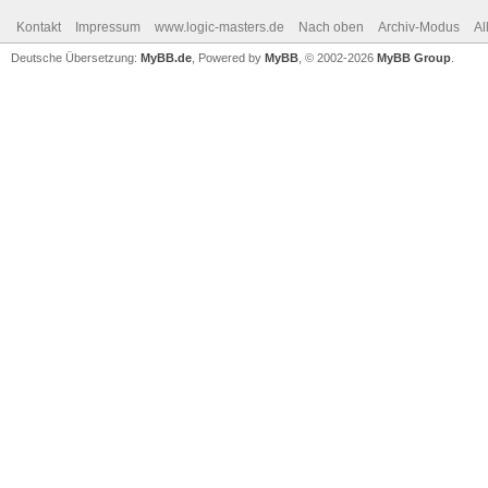
Kontakt
Impressum
www.logic-masters.de
Nach oben
Archiv-Modus
Al
Deutsche Übersetzung:
MyBB.de
, Powered by
MyBB
, © 2002-2026
MyBB Group
.