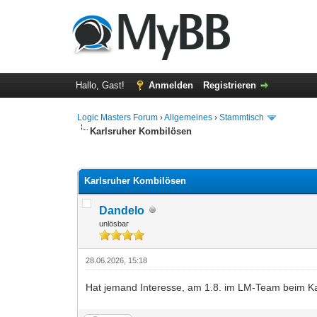
Hallo, Gast!
Anmelden
Registrieren
Logic Masters Forum
›
Allgemeines
›
Stammtisch
Karlsruher Kombilösen
0 Bewertung(en) - 0 im Durchschnitt
1
2
3
4
5
Karlsruher Kombilösen
Dandelo
unlösbar
28.06.2026, 15:18
Hat jemand Interesse, am 1.8. im LM-Team beim K