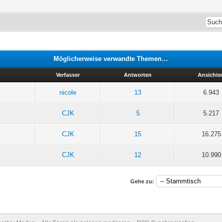
Möglicherweise verwandte Themen…
Verfasser
Antworten
Ansichte
nicole
13
6.943
CJK
5
5.217
CJK
15
16.275
CJK
12
10.990
Gehe zu: