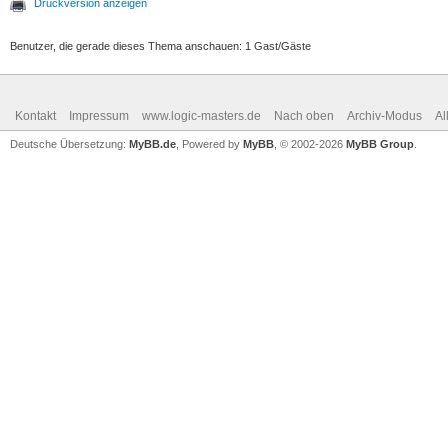
Druckversion anzeigen
Benutzer, die gerade dieses Thema anschauen: 1 Gast/Gäste
Kontakt
Impressum
www.logic-masters.de
Nach oben
Archiv-Modus
Al
Deutsche Übersetzung:
MyBB.de
, Powered by
MyBB
, © 2002-2026
MyBB Group
.