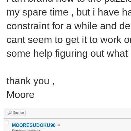
my spare time , but i have h
constraint for a while and de
cant seem to get it to work 
some help figuring out what
thank you ,
Moore
Suchen
MOORESUDOKU90
Rundwegrätsellöser