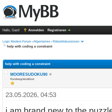
Hallo, Gast!
Anmelden
Registrieren
Logic Masters Forum
›
Allgemeines
›
Rätseldiskussionen
help with coding a constraint
 im Durchschnitt
help with coding a constraint
MOORESUDOKU90
Rundwegrätsellöser
23.05.2026, 04:53
i am brand new to the puzzl