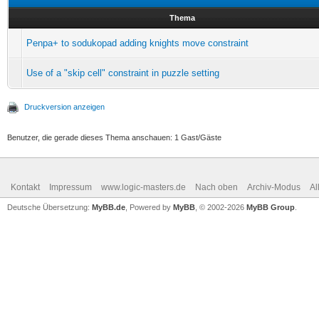
Thema
Penpa+ to sodukopad adding knights move constraint
Use of a "skip cell" constraint in puzzle setting
Druckversion anzeigen
Benutzer, die gerade dieses Thema anschauen: 1 Gast/Gäste
Kontakt
Impressum
www.logic-masters.de
Nach oben
Archiv-Modus
Al
Deutsche Übersetzung:
MyBB.de
, Powered by
MyBB
, © 2002-2026
MyBB Group
.