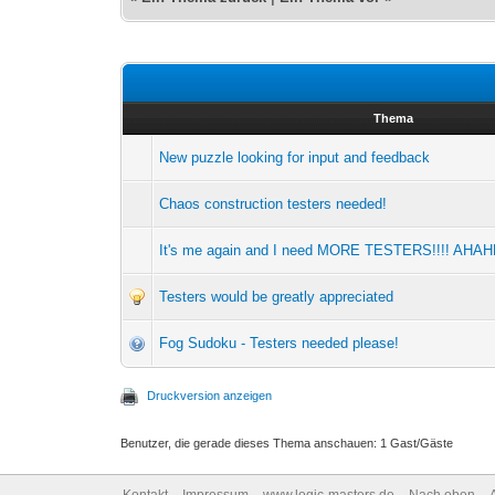
Thema
New puzzle looking for input and feedback
Chaos construction testers needed!
It's me again and I need MORE TESTERS!!!! AHA
Testers would be greatly appreciated
Fog Sudoku - Testers needed please!
Druckversion anzeigen
Benutzer, die gerade dieses Thema anschauen: 1 Gast/Gäste
Kontakt
Impressum
www.logic-masters.de
Nach oben