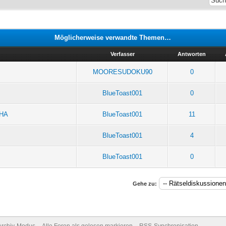
Möglicherweise verwandte Themen…
Verfasser
Antworten
MOORESUDOKU90
0
BlueToast001
0
HHA
BlueToast001
11
BlueToast001
4
BlueToast001
0
Gehe zu:
Archiv-Modus
Alle Foren als gelesen markieren
RSS-Synchronisation