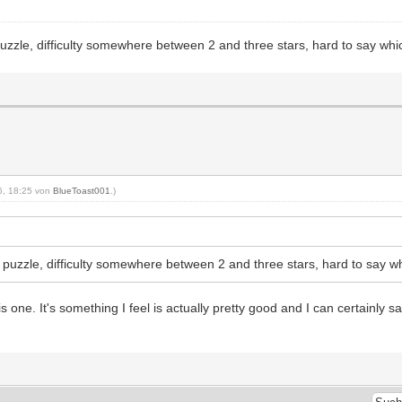
uzzle, difficulty somewhere between 2 and three stars, hard to say whic
26, 18:25 von
BlueToast001
.)
 puzzle, difficulty somewhere between 2 and three stars, hard to say wh
e. It's something I feel is actually pretty good and I can certainly say I'm