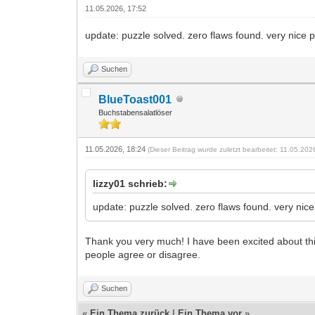
11.05.2026, 17:52
update: puzzle solved. zero flaws found. very nice p
Suchen
BlueToast001
Buchstabensalatlöser
11.05.2026, 18:24
(Dieser Beitrag wurde zuletzt bearbeitet: 11.05.20
lizzy01 schrieb:
update: puzzle solved. zero flaws found. very nice
Thank you very much! I have been excited about this on
people agree or disagree.
Suchen
«
Ein Thema zurück
|
Ein Thema vor
»