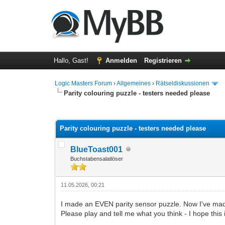
Hallo, Gast!
Anmelden
Registrieren
Logic Masters Forum
›
Allgemeines
›
Rätseldiskussionen
Parity colouring puzzle - testers needed please
0 Bewertung(en) - 0 im Durchschnitt
1
2
3
4
5
Parity colouring puzzle - testers needed please
BlueToast001
Buchstabensalatlöser
11.05.2026, 00:21
I made an EVEN parity sensor puzzle. Now I've made
Please play and tell me what you think - I hope this 