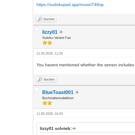
https://sudokupad.app/muwrl748op
Suchen
lizzy01
Sudoku Variant Fan
11.05.2026, 11:34
You havent mentioned whether the sensor includes it
Suchen
BlueToast001
Buchstabensalatlöser
11.05.2026, 16:20
lizzy01 schrieb: