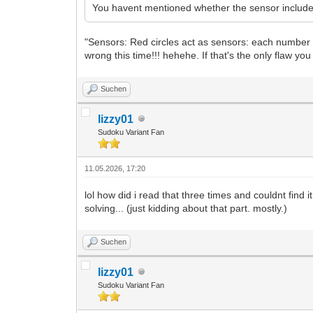
You havent mentioned whether the sensor includes i
"Sensors: Red circles act as sensors: each number i
wrong this time!!! hehehe. If that's the only flaw y
Suchen
lizzy01
Sudoku Variant Fan
11.05.2026, 17:20
lol how did i read that three times and couldnt find it
solving... (just kidding about that part. mostly.)
Suchen
lizzy01
Sudoku Variant Fan