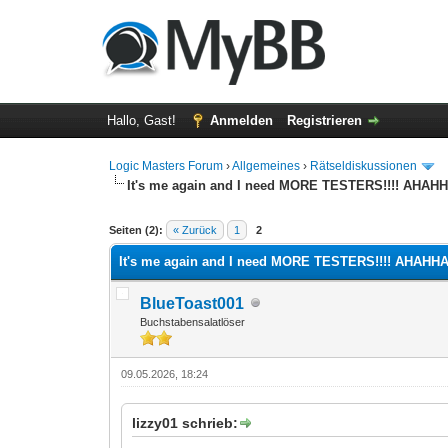
Hallo, Gast!
Anmelden
Registrieren
Logic Masters Forum
›
Allgemeines
›
Rätseldiskussionen
It's me again and I need MORE TESTERS!!!! AHAH
0 Bewertung(en) - 0 im Durchschnitt
1
2
3
4
5
Seiten (2):
« Zurück
1
2
It's me again and I need MORE TESTERS!!!! AHAHH
BlueToast001
Buchstabensalatlöser
09.05.2026, 18:24
lizzy01 schrieb: