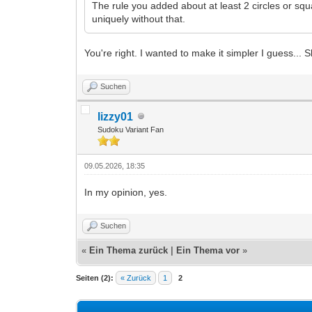
The rule you added about at least 2 circles or sq
uniquely without that.
You're right. I wanted to make it simpler I guess... 
Suchen
lizzy01
Sudoku Variant Fan
09.05.2026, 18:35
In my opinion, yes.
Suchen
«
Ein Thema zurück
|
Ein Thema vor
»
Seiten (2):
« Zurück
1
2