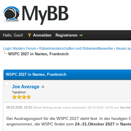
Hallo, Gast!
Anmelden
Registrieren
Logic Masters Forum
›
Rätselmeisterschaften und Rätselwettbewerbe
›
Neues a
WSPC 2027 in Nantes, Frankreich
 im Durchschnitt
WSPC 2027 in Nantes, Frankreich
Joe Average
Tapalöser
08.03.2026, 19:33
(Dieser Beitrag wurde zuletzt bearbeitet: 08.03.2026, 19:34 von
Joe Ave
Der Austragungsort für die WSPC 2027 steht fest. In der heutige
angenommen, die WSPC findet vom
24.-31.Oktober 2027
in
Nante