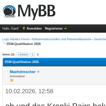
Hallo, Gast!
Anmelden
Registrieren
Logic Masters Forum
›
Rätselmeisterschaften und Rätselwettbewerbe
›
Deutsche
DSM-Qualifikation 2026
 im Durchschnitt
Seiten (2):
« Zurück
1
2
DSM-Qualifikation 2026
Maehdrescher
Arukonelöser
10.02.2026, 12:58
oh und das Kropki Pairs bek