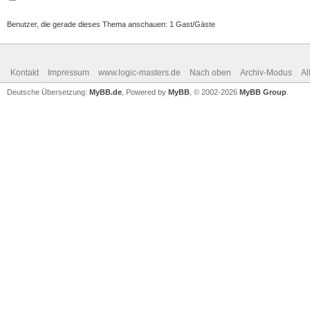
Benutzer, die gerade dieses Thema anschauen: 1 Gast/Gäste
Kontakt
Impressum
www.logic-masters.de
Nach oben
Archiv-Modus
Al
Deutsche Übersetzung:
MyBB.de
, Powered by
MyBB
, © 2002-2026
MyBB Group
.