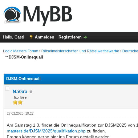
Hallo, Gast!
Anmelden
Registrieren
Logic Masters Forum
›
Rätselmeisterschaften und Rätselwettbewerbe
›
Deutsche
DJSM-Onlinequali
 im Durchschnitt
DJSM-Onlinequali
NaGra
Hitorilöser
27.02.2025, 19:27
Am Samstag 1.3. findet die Onlinequalifikation zur DJSM2025 von 10
masters.de/DJSM/2025/qualifikation.php
zu finden.
Fragen können gerne hier ins Forum gestellt werden.