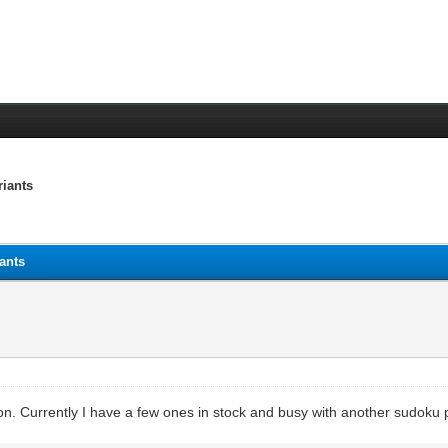
riants
iants
oon. Currently I have a few ones in stock and busy with another sudoku p