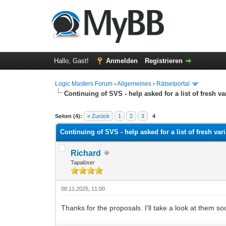
Hallo, Gast!
Anmelden
Registrieren
Logic Masters Forum
›
Allgemeines
›
Rätselportal
Continuing of SVS - help asked for a list of fresh va
0 Bewertung(en) - 0 im Durchschnitt
1
2
3
4
5
Seiten (4):
« Zurück
1
2
3
4
Continuing of SVS - help asked for a list of fresh var
Richard
Tapalöser
08.11.2025, 11:00
Thanks for the proposals. I'll take a look at them s