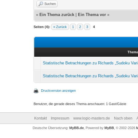
Suchen
«
Ein Thema zurück
|
Ein Thema vor
»
Seiten (4):
« Zurück
1
2
3
4
Them
Statistische Betrachtungen zu Richards „Sudoku Vari
Statistische Betrachtungen zu Richards „Sudoku Vari
Druckversion anzeigen
Benutzer, die gerade dieses Thema anschauen: 1 Gast/Gäste
Kontakt
Impressum
www.logic-masters.de
Nach oben
Deutsche Übersetzung:
MyBB.de
, Powered by
MyBB
, © 2002-2026