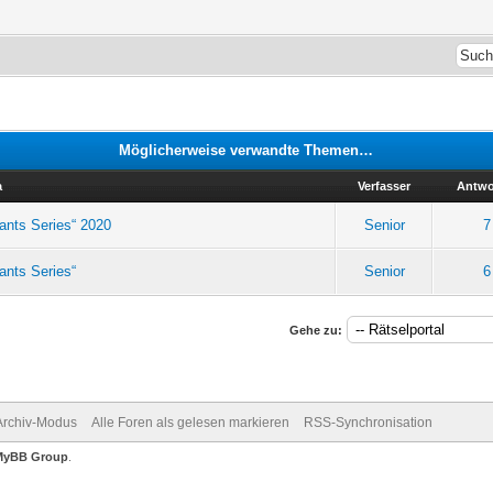
Möglicherweise verwandte Themen…
a
Verfasser
Antwo
ants Series“ 2020
Senior
7
ants Series“
Senior
6
Gehe zu:
Archiv-Modus
Alle Foren als gelesen markieren
RSS-Synchronisation
MyBB Group
.