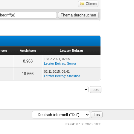
Zitieren
rten
Ansichten
Letzter Beitrag
13.02.2021, 02:55
8.963
Letzter Beitrag
:
Senior
02.11.2015, 09:41
18.666
Letzter Beitrag
:
Statistica
Es ist:
07.08.2026, 10:15