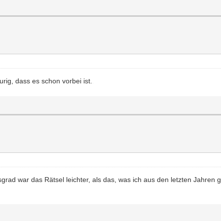
rig, dass es schon vorbei ist.
ö
ö
ö
ad war das Rätsel leichter, als das, was ich aus den letzten Jahren ge