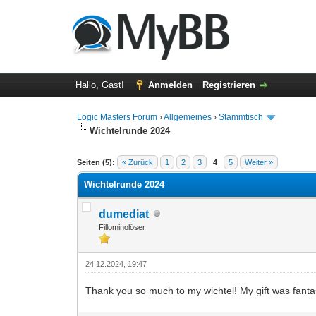
Hallo, Gast!
Anmelden
Registrieren
Logic Masters Forum
›
Allgemeines
›
Stammtisch
Wichtelrunde 2024
0 Bewertung(en) - 0 im Durchschnitt
1
2
3
4
5
Seiten (5):
« Zurück
1
2
3
4
5
Weiter »
Wichtelrunde 2024
dumediat
Fillominolöser
24.12.2024, 19:47
Thank you so much to my wichtel! My gift was fantast