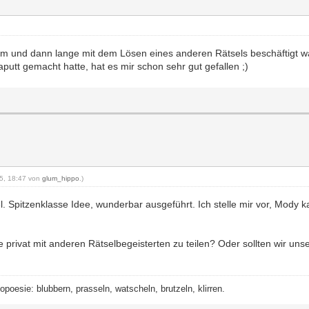
 und dann lange mit dem Lösen eines anderen Rätsels beschäftigt war, 
aputt gemacht hatte, hat es mir schon sehr gut gefallen ;)
25, 18:47 von
glum_hippo
.)
 Spitzenklasse Idee, wunderbar ausgeführt. Ich stelle mir vor, Mody 
ie privat mit anderen Rätselbegeisterten zu teilen? Oder sollten wir unse
esie: blubbern, prasseln, watscheln, brutzeln, klirren.