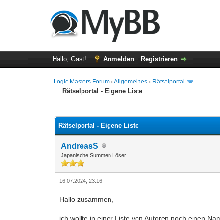
Hallo, Gast!
Anmelden
Registrieren
Logic Masters Forum
›
Allgemeines
›
Rätselportal
Rätselportal - Eigene Liste
0 Bewertung(en) - 0 im Durchschnitt
1
2
3
4
5
Rätselportal - Eigene Liste
AndreasS
Japanische Summen Löser
16.07.2024, 23:16
Hallo zusammen,
ich wollte in einer Liste von Autoren noch einen N