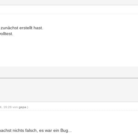
zunächst erstellt hast.
lltest.
24, 16:26 von
gepa
.)
chst nichts falsch, es war ein Bug...