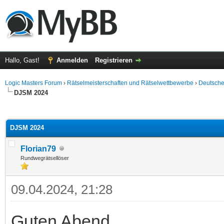
Hallo, Gast!
Anmelden
Registrieren
Logic Masters Forum
›
Rätselmeisterschaften und Rätselwettbewerbe
›
Deutsche
DJSM 2024
 im Durchschnitt
DJSM 2024
Florian79
Rundwegrätsellöser
09.04.2024, 21:28
Guten Abend,