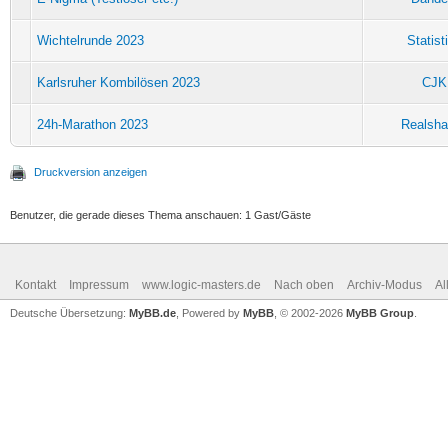
Wichtelrunde 2023
Statist
Karlsruher Kombilösen 2023
CJK
24h-Marathon 2023
Realsh
Druckversion anzeigen
Benutzer, die gerade dieses Thema anschauen: 1 Gast/Gäste
Kontakt
Impressum
www.logic-masters.de
Nach oben
Archiv-Modus
Al
Deutsche Übersetzung:
MyBB.de
, Powered by
MyBB
, © 2002-2026
MyBB Group
.