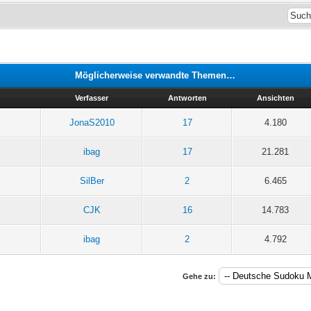
Möglicherweise verwandte Themen…
Verfasser
Antworten
Ansichten
JonaS2010
17
4.180
ibag
17
21.281
SilBer
2
6.465
CJK
16
14.783
ibag
2
4.792
Gehe zu: