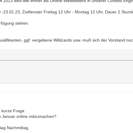
t 2023 wird wie immer als Online-Wettbewerb in unserer Contest Engin
0.-23.01.23, Zeitfenster Freitag 12 Uhr - Montag 12 Uhr, Dauer 2 Stund
erfügung stehen.
ualifikanten, ggf. vergebene Wildcards usw. muß sich der Vorstand no
 kurze Frage.
im Januar online mitzumachen?
tag Nachmittag.