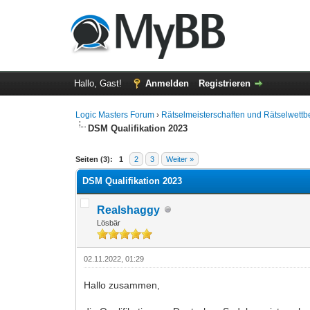
Hallo, Gast!
Anmelden
Registrieren
Logic Masters Forum
›
Rätselmeisterschaften und Rätselwett
DSM Qualifikation 2023
0 Bewertung(en) - 0 im Durchschnitt
1
2
3
4
5
Seiten (3):
1
2
3
Weiter »
DSM Qualifikation 2023
Realshaggy
Lösbär
02.11.2022, 01:29
Hallo zusammen,