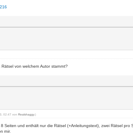
=216
s Rätsel von welchem Autor stammt?
23, 02:47 von
Realshaggy
.)
 Seiten und enthält nur die Rätsel (+Anleitungstext), zwei Rätsel pro Se
on mir.