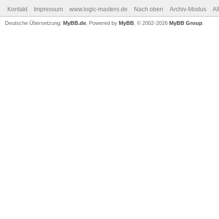
Kontakt
Impressum
www.logic-masters.de
Nach oben
Archiv-Modus
Al
Deutsche Übersetzung:
MyBB.de
, Powered by
MyBB
, © 2002-2026
MyBB Group
.