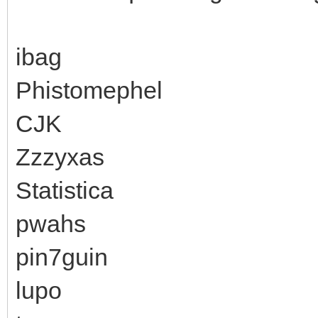
ibag
Phistomephel
CJK
Zzzyxas
Statistica
pwahs
pin7guin
lupo