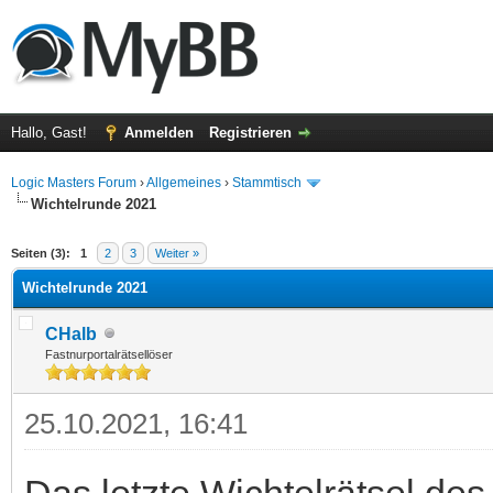
Hallo, Gast!
Anmelden
Registrieren
Logic Masters Forum
›
Allgemeines
›
Stammtisch
Wichtelrunde 2021
 im Durchschnitt
Seiten (3):
1
2
3
Weiter »
Wichtelrunde 2021
CHalb
Fastnurportalrätsellöser
25.10.2021, 16:41
Das letzte Wichtelrätsel de