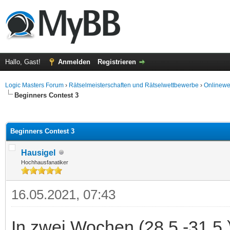
Hallo, Gast!
Anmelden
Registrieren
Logic Masters Forum
›
Rätselmeisterschaften und Rätselwettbewerbe
›
Onlinewet
Beginners Contest 3
 im Durchschnitt
Beginners Contest 3
Hausigel
Hochhausfanatiker
16.05.2021, 07:43
In zwei Wochen (28.5.-31.5.