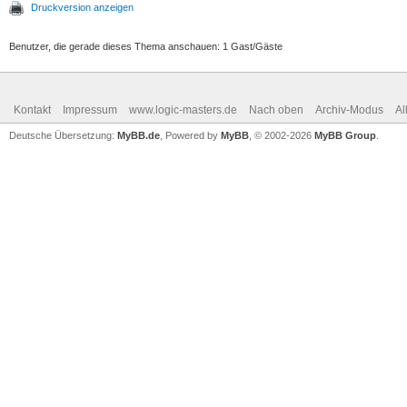
Druckversion anzeigen
Benutzer, die gerade dieses Thema anschauen: 1 Gast/Gäste
Kontakt
Impressum
www.logic-masters.de
Nach oben
Archiv-Modus
Al
Deutsche Übersetzung:
MyBB.de
, Powered by
MyBB
, © 2002-2026
MyBB Group
.