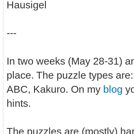
Hausigel
---
In two weeks (May 28-31) an
place. The puzzle types are
ABC, Kakuro. On my
blog
yo
hints.
The puzzles are (mostly) h