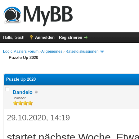
Hallo, Gast!
Anmelden
Registrieren
Logic Masters Forum
›
Allgemeines
›
Rätseldiskussionen
Puzzle Up 2020
 im Durchschnitt
Puzzle Up 2020
Dandelo
unlösbar
29.10.2020, 14:19
startet nächste Woche. Etwa