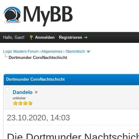
Hallo, Gast!
Anmelden
Registrieren
Logic Masters Forum
›
Allgemeines
›
Stammtisch
Dortmunder CoroNachtschicht
 im Durchschnitt
Dortmunder CoroNachtschicht
Dandelo
unlösbar
23.10.2020, 14:03
Die Dortmunder Nachtschicht