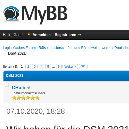
Hallo, Gast!
Anmelden
Registrieren
Logic Masters Forum
›
Rätselmeisterschaften und Rätselwettbewerbe
›
Deutsche
DSM 2021
 im Durchschnitt
Seiten (8):
1
2
3
4
5
…
8
Weiter »
DSM 2021
CHalb
Fastnurportalrätsellöser
07.10.2020, 18:28