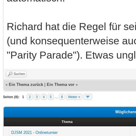
Richard hat die Regel für s
(und konsequenterweise auch
"Parity Parade"). Etwas ungl
Suchen
«
Ein Thema zurück
|
Ein Thema vor
»
Seiten (8):
1
2
3
4
5
…
8
Weiter »
Möglicher
Thema
DJSM 2021 - Onlineturnier