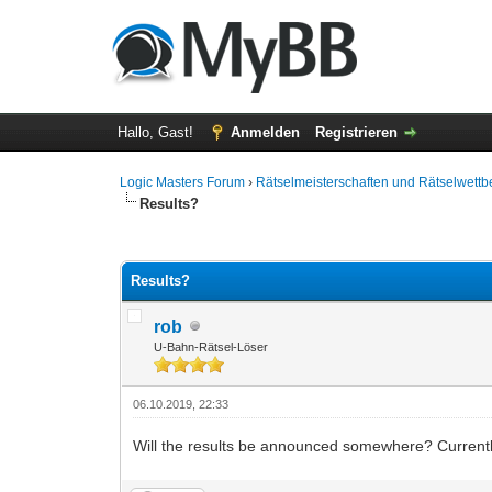
Hallo, Gast!
Anmelden
Registrieren
Logic Masters Forum
›
Rätselmeisterschaften und Rätselwett
Results?
0 Bewertung(en) - 0 im Durchschnitt
1
2
3
4
5
Results?
rob
U-Bahn-Rätsel-Löser
06.10.2019, 22:33
Will the results be announced somewhere? Currently 