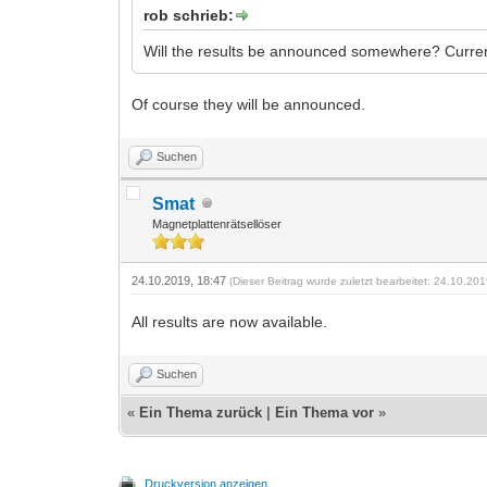
rob schrieb:
Will the results be announced somewhere? Currentl
Of course they will be announced.
Suchen
Smat
Magnetplattenrätsellöser
24.10.2019, 18:47
(Dieser Beitrag wurde zuletzt bearbeitet: 24.10.20
All results are now available.
Suchen
«
Ein Thema zurück
|
Ein Thema vor
»
Druckversion anzeigen