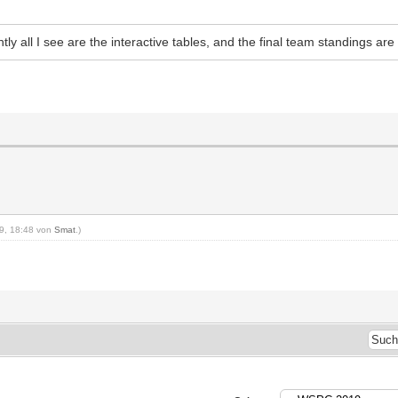
y all I see are the interactive tables, and the final team standings ar
19, 18:48 von
Smat
.)