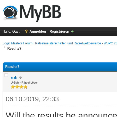
Hallo, Gast!
Anmelden
Registrieren
Logic Masters Forum
›
Rätselmeisterschaften und Rätselwettbewerbe
›
WSPC 2
Results?
 im Durchschnitt
Results?
rob
U-Bahn-Rätsel-Löser
06.10.2019, 22:33
Will the results be announc