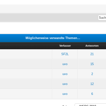
Möglicherweise verwandte Themen…
Verfasser
Antworten
SF2L
21
uvo
15
uvo
2
uvo
12
uvo
6