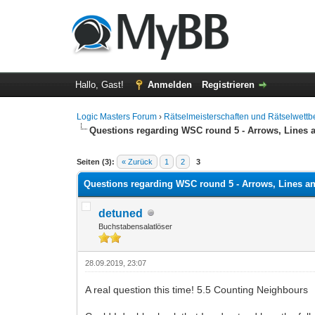
Hallo, Gast!
Anmelden
Registrieren
Logic Masters Forum
›
Rätselmeisterschaften und Rätselwett
Questions regarding WSC round 5 - Arrows, Lines a
0 Bewertung(en) - 0 im Durchschnitt
1
2
3
4
5
Seiten (3):
« Zurück
1
2
3
Questions regarding WSC round 5 - Arrows, Lines an
detuned
Buchstabensalatlöser
28.09.2019, 23:07
A real question this time! 5.5 Counting Neighbours