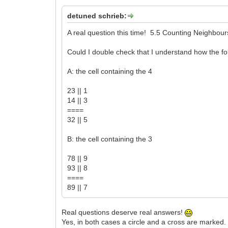
detuned schrieb:
A real question this time! 5.5 Counting Neighbour
Could I double check that I understand how the f
A: the cell containing the 4
23 || 1
14 || 3
====
32 || 5
B: the cell containing the 3
78 || 9
93 || 8
====
89 || 7
Real questions deserve real answers!
Yes, in both cases a circle and a cross are marked.