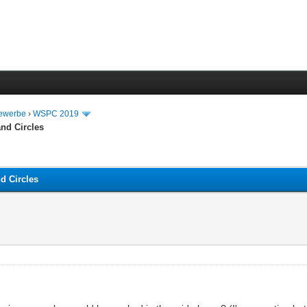
bewerbe
›
WSPC 2019
nd Circles
d Circles