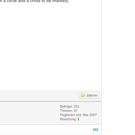
h a circle and a cross to be marked)
Zitieren
Beiträge: 251
Themen: 47
Registriert seit: Mar 2007
Bewertung:
1
#22