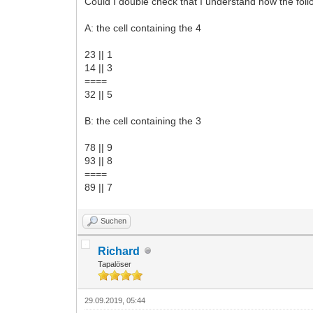
Could I double check that I understand how the fol
A: the cell containing the 4
23 || 1
14 || 3
====
32 || 5
B: the cell containing the 3
78 || 9
93 || 8
====
89 || 7
Suchen
Richard
Tapalöser
29.09.2019, 05:44