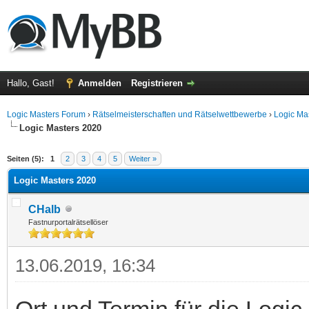
Hallo, Gast!
Anmelden
Registrieren
Logic Masters Forum
›
Rätselmeisterschaften und Rätselwettbewerbe
›
Logic Ma
Logic Masters 2020
 im Durchschnitt
Seiten (5):
1
2
3
4
5
Weiter »
Logic Masters 2020
CHalb
Fastnurportalrätsellöser
13.06.2019, 16:34
Ort und Termin für die Logic