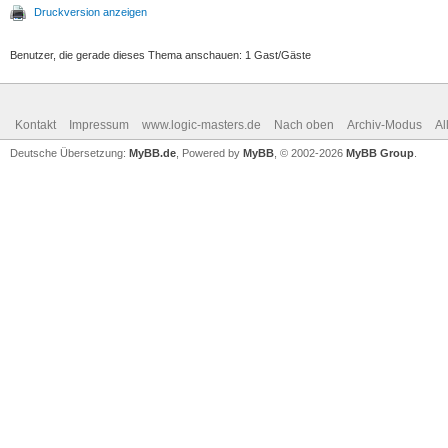
Druckversion anzeigen
Benutzer, die gerade dieses Thema anschauen: 1 Gast/Gäste
Kontakt
Impressum
www.logic-masters.de
Nach oben
Archiv-Modus
Al
Deutsche Übersetzung:
MyBB.de
, Powered by
MyBB
, © 2002-2026
MyBB Group
.