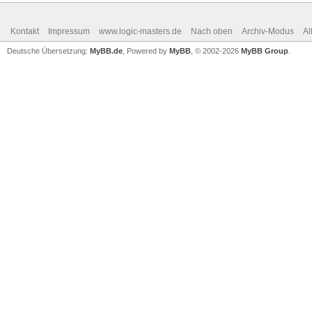
Kontakt
Impressum
www.logic-masters.de
Nach oben
Archiv-Modus
Al
Deutsche Übersetzung:
MyBB.de
, Powered by
MyBB
, © 2002-2026
MyBB Group
.