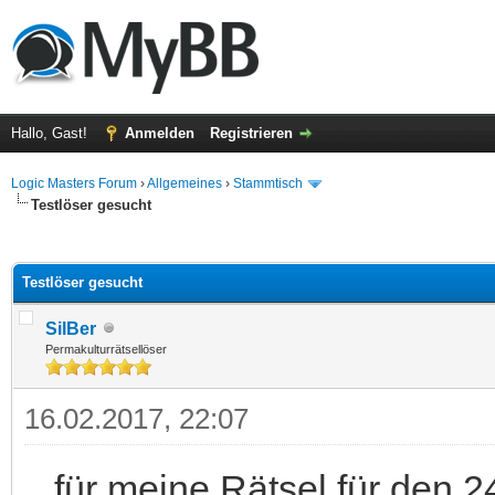
Hallo, Gast!
Anmelden
Registrieren
Logic Masters Forum
›
Allgemeines
›
Stammtisch
Testlöser gesucht
 im Durchschnitt
Testlöser gesucht
SilBer
Permakulturrätsellöser
16.02.2017, 22:07
...für meine Rätsel für den 