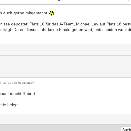
ich auch gerne mitgemacht.
isse gepostet: Platz 10 für das A-Team, Michael Ley auf Platz 18 beste
eträgt. Da es dieses Jahr keine Finale geben wird, entscheiden wohl 
17, 20:51 von
Realshaggy
.)
count macht Robert.
rie belegt.