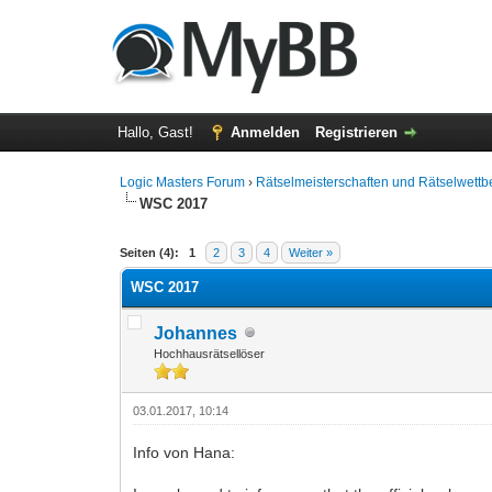
Hallo, Gast!
Anmelden
Registrieren
Logic Masters Forum
›
Rätselmeisterschaften und Rätselwett
WSC 2017
0 Bewertung(en) - 0 im Durchschnitt
1
2
3
4
5
Seiten (4):
1
2
3
4
Weiter »
WSC 2017
Johannes
Hochhausrätsellöser
03.01.2017, 10:14
Info von Hana: