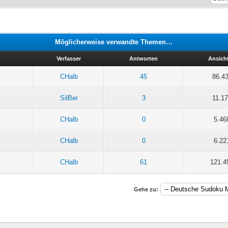
Möglicherweise verwandte Themen…
Verfasser
Antworten
Ansich
CHalb
45
86.4
SilBer
3
11.1
CHalb
0
5.46
CHalb
0
6.22
CHalb
61
121.4
Gehe zu: