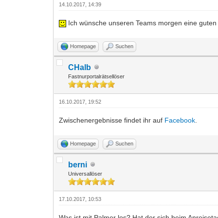
14.10.2017, 14:39
Ich wünsche unseren Teams morgen eine guten S
Homepage
Suchen
CHalb
Fastnurportalrätsellöser
16.10.2017, 19:52
Zwischenergebnisse findet ihr auf
Facebook
.
Homepage
Suchen
berni
Universallöser
17.10.2017, 10:53
Was ist mit Palmer los? Hat der sich beim Anreiset