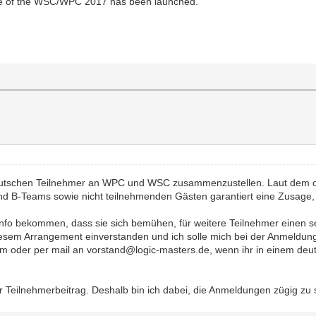
page of the WSC/WPC 2017 has been launched.
tschen Teilnehmer an WPC und WSC zusammenzustellen. Laut dem offiz
d B-Teams sowie nicht teilnehmenden Gästen garantiert eine Zusage, a
e Info bekommen, dass sie sich bemühen, für weitere Teilnehmer eine
diesem Arrangement einverstanden und ich solle mich bei der Anmeldun
orum oder per mail an vorstand@logic-masters.de, wenn ihr in einem
 Teilnehmerbeitrag. Deshalb bin ich dabei, die Anmeldungen zügig zu 