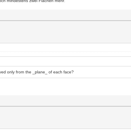
 noch mindestens zwei Flächen mehr.
ved only from the _plane_ of each face?