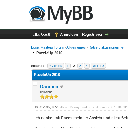
Hallo, Gast!
Anmelden
Registrieren
Logic Masters Forum
›
Allgemeines
›
Rätseldiskussionen
PuzzleUp 2016
0 Bewertung(en) - 0 im Durchschnitt
1
2
3
4
5
Seiten (4):
« Zurück
1
2
3
4
Weiter »
PuzzleUp 2016
Dandelo
unlösbar
10.08.2016, 15:23
(Dieser Beitrag wurde zuletzt bearbeitet: 10.08.20
Ich denke, mit Faces meint er Ansicht und nicht Sei