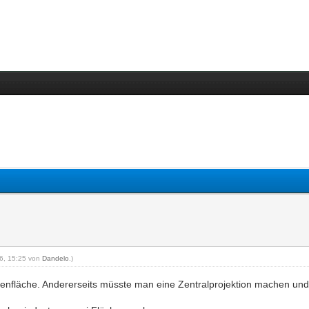
16, 15:25 von
Dandelo
.)
tenfläche. Andererseits müsste man eine Zentralprojektion machen und so