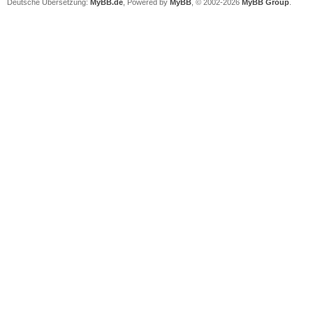
Deutsche Übersetzung:
MyBB.de
, Powered by
MyBB
, © 2002-2026
MyBB Group
.