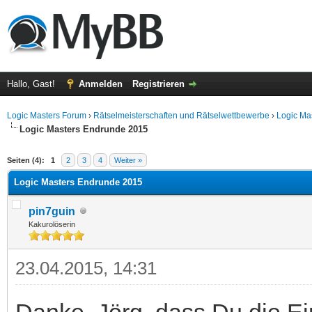
Hallo, Gast!
Anmelden
Registrieren
Logic Masters Forum
›
Rätselmeisterschaften und Rätselwettbewerbe
›
Logic Ma
Logic Masters Endrunde 2015
 im Durchschnitt
Seiten (4):
1
2
3
4
Weiter »
Logic Masters Endrunde 2015
pin7guin
Kakurolöserin
23.04.2015, 14:31
Danke, Jörg, dass Du die Ei